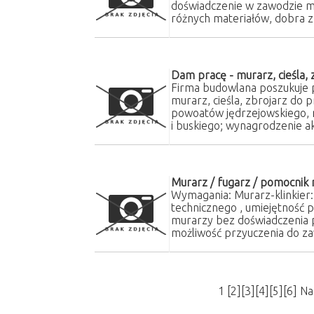
doświadczenie w zawodzie min
różnych materiałów, dobra z
Dam pracę - murarz, cieśla, 
Firma budowlana poszukuje
murarz, cieśla, zbrojarz do 
powoatów jędrzejowskiego, 
i buskiego; wynagrodzenie 
Murarz / fugarz / pomocnik
Wymagania: Murarz-klinkier:
technicznego , umiejętność 
murarzy bez doświadczenia 
możliwość przyuczenia do za
1
[
2
][
3
][
4
][
5
][
6
]
Na