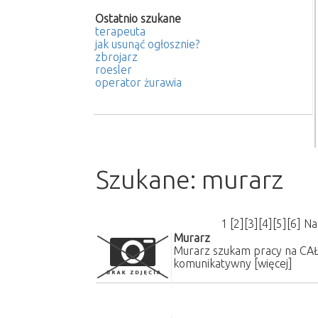
Ostatnio szukane
terapeuta
jak usunąć ogłosznie?
zbrojarz
roesler
operator żurawia
Szukane: murarz
1
[
2
][
3
][
4
][
5
][
6
]
Na
Murarz
Murarz szukam pracy na CAŁE
komunikatywny
[więcej]