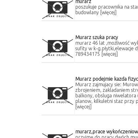
murarz
poszukuje pracownika na st
budowlany
[więcej]
Murarz szuka pracy
murarz 46 lat ,możliwość wyk
sufity w k-g.płytki,elewacje 
789434175
[więcej]
Murarz podejmie kazda fizy
Murarz zajmujacy sie: Muro
zbrojeniem, zakladaniem str
balkony, obsluga niwelatora 
planow, kilkuletni staz przy 
[więcej]
murarz,prace wykończenio
przyjmę do pracy dwóch mura