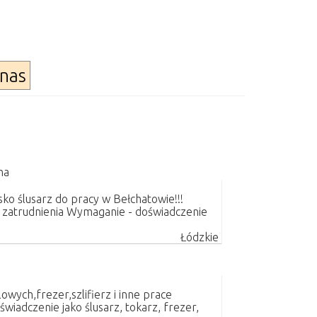
nas
na
ko ślusarz do pracy w Bełchatowie!!!
ki zatrudnienia Wymaganie - doświadczenie
Łódzkie
owych,frezer,szlifierz i inne prace
iadczenie jako ślusarz, tokarz, frezer,