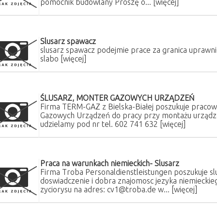
pomocnik budowlany Proszę o...
[więcej]
Slusarz spawacz
slusarz spawacz podejmie prace za granica uprawnie
slabo
[więcej]
ŚLUSARZ, MONTER GAZOWYCH URZĄDZEŃ
Firma TERM-GAZ z Bielska-Białej poszukuje pracow
Gazowych Urządzeń do pracy przy montażu urządze
udzielamy pod nr tel. 602 741 632
[więcej]
Praca na warunkach niemieckich- Slusarz
Firma Troba Personaldienstleistungen poszukuje s
doswiadczenie i dobra znajomosc jezyka niemiecki
zyciorysu na adres: cv1@troba.de w...
[więcej]