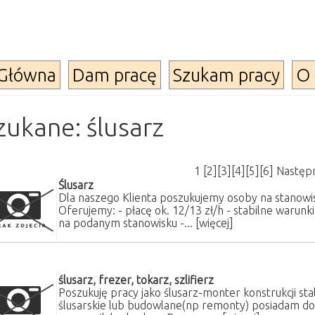
Główna
Dam pracę
Szukam pracy
O 
zukane: ślusarz
1
[
2
][
3
][
4
][
5
][
6
]
Następ
Ślusarz
Dla naszego Klienta poszukujemy osoby na stanowis
Oferujemy: - płacę ok. 12/13 zł/h - stabilne warun
na podanym stanowisku -...
[więcej]
ślusarz, frezer, tokarz, szlifierz
Poszukuję pracy jako ślusarz-monter konstrukcji stal
ślusarskie lub budowlane(np remonty) posiadam dośw