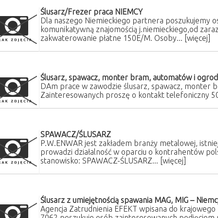
Ślusarz/Frezer praca NIEMCY
Dla naszego Niemieckiego partnera poszukujemy os
komunikatywną znajomością j.niemieckiego,od zaraz
zakwaterowanie płatne 150E/M. Osoby...
[więcej]
Ślusarz, spawacz, monter bram, automatów i ogro
DAm prace w zawodzie ślusarz, spawacz, monter b
Zainteresowanych proszę o kontakt telefoniczny
SPAWACZ/ŚLUSARZ
P.W.ENWAR jest zakładem branży metalowej, istnie
prowadzi działalność w oparciu o kontrahentów pols
stanowisko: SPAWACZ-ŚLUSARZ...
[więcej]
Ślusarz z umiejętnością spawania MAG, MIG – Niemc
Agencja Zatrudnienia EFEKT wpisana do krajowego 
7062 poszukuje osób zainteresowanych podjęciem p