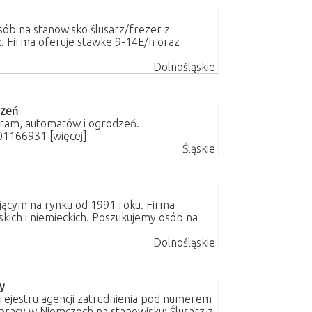
ób na stanowisko ślusarz/frezer z
. Firma oferuje stawke 9-14E/h oraz
Dolnośląskie
dzeń
ram, automatów i ogrodzeń.
 501166931
[więcej]
Śląskie
jącym na rynku od 1991 roku. Firma
kich i niemieckich. Poszukujemy osób na
Dolnośląskie
y
rejestru agencji zatrudnienia pod numerem
racy w Niemczech na stanowisku: Ślusarz z